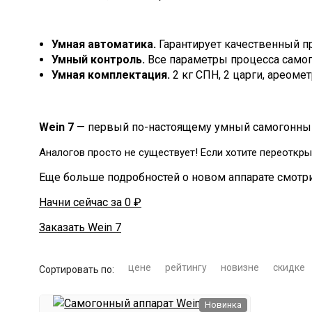
Умная автоматика.
Гарантирует качественный п
Умный контроль.
Все параметры процесса самог
Умная комплектация.
2 кг СПН, 2 царги, ареоме
Wein 7
— первый по-настоящему умный самогонный 
Аналогов просто не существует! Если хотите переоткры
Еще больше подробностей о новом аппарате смотри
Начни сейчас за 0 ₽
Заказать Wein 7
цене
рейтингу
новизне
скидке
Сортировать по:
Новинка