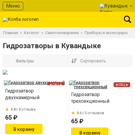
Меню
Кувандык
Главная
Каталог
Самогоноварение
Приборы и аксессуары
»
»
»
Гидрозатворы в Кувандыке
Фильтры
Сортировать
★СВЦ★
★СВЦ★
Гидрозатвор
Гидрозатвор
двухкамерный
трехсекционный
4.8 |
4 отзыва
4.6 |
5 отзывов
65 ₽
65 ₽