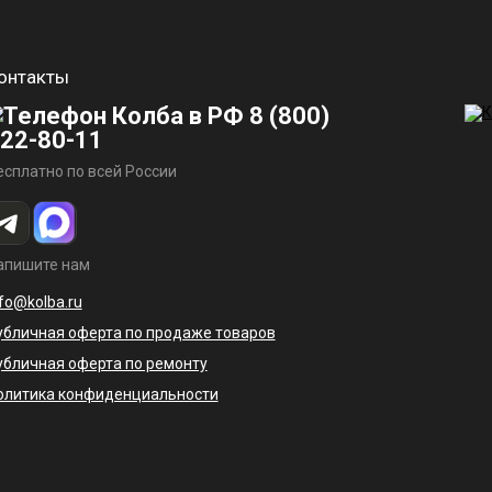
онтакты
8 (800)
22-80-11
есплатно по всей России
апишите нам
nfo@kolba.ru
убличная оферта по продаже товаров
убличная оферта по ремонту
олитика конфиденциальности