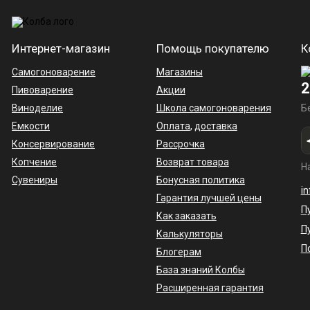
Интернет-магазин
Помощь покупателю
К
Самогоноварение
Магазины
2
Пивоварение
Акции
Виноделие
Школа самогоноварения
Б
Емкости
Оплата
,
доставка
Консервирование
Рассрочка
Копчение
Возврат товара
Н
Сувениры
Бонусная политика
i
Гарантия лучшей цены
П
Как заказать
П
Калькуляторы
П
Блогерам
База знаний Колбы
Расширенная гарантия