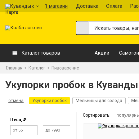
Кувандык
1 магазин
Доставка
Оплата
Рас
Каталог товаров
Акции
Самогон
Главная
Каталог
Пивоварение
»
»
Укупорки пробок в Куванды
отмена
Укупорки пробок
Мельницы для солода
Меш
Сортировать:
популярн
Цена, ₽
—