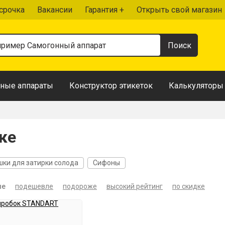
срочка
Вакансии
Гарантия +
Открыть свой магазин
ные аппараты
Конструктор этикеток
Калькуляторы
ке
ки для затирки солода
Сифоны
ые
подешевле
подороже
высокий рейтинг
по скидке