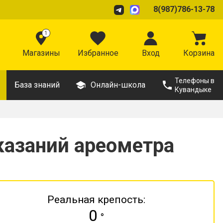
8(987)786-13-78
1
Магазины
Избранное
Вход
Корзина
Телефоны в
База знаний
Онлайн-школа
Кувандыке
казаний ареометра
Реальная крепость:
0
°