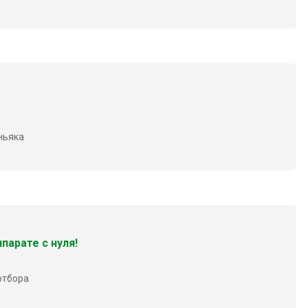
ньяка
парате с нуля!
 отбора