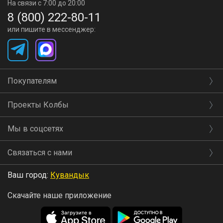
На связи с 7:00 до 20:00
8 (800) 222-80-11
или пишите в мессенджер:
Покупателям
Проекты Колбы
Мы в соцсетях
Связаться с нами
Комплектация
Ваш город:
Кувандык
Скачайте наше приложение
Блок управления - 1 шт
Датчик температуры и проводок - 1 шт