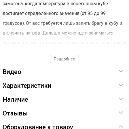
самогона, когда температура в перегонном кубе
достигает определённого значения (от 95 до 99
градусов). От вас требуется лишь залить брагу в кубу и
включить нагрев. Дальше можно идти заниматься
своими делами, а автоматика сама закончит перегонку и
выключит аппарат.
Подробнее
Режим второй перегонки
Видео
Разделение спирта по фракциям обсуловлено тем, что у
Характеристики
каждой из них своя температура кипения. При
Наличие
перегонке в стандартной конфигурации вам придется
постоянно стоять у аппарата и контролировать
Отзывы
температуру, чтобы не пропустить «тело» или «хвосты».
Оборудование к товару