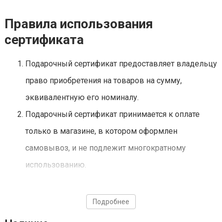
Правила использования
сертификата
Подарочный сертификат предоставляет владельцу
право приобретения на товаров на сумму,
эквивалентную его номиналу.
Подарочный сертификат принимается к оплате
только в магазине, в котором оформлен
самовывоз, и не подлежит многократному
использованию.
При оплате подарочным сертификатом товаров
общей стоимостью ниже его номинала разница в
Подробнее
денежном эквиваленте не компенсируется.