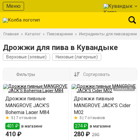
Меню
Кувандык
Главная
Каталог
Пивоварение
Ингредиенты для пивоварения
»
»
»
Дрожжи для пива в Кувандыке
Верховые (элевые)
Низовые (лагерные)
Фильтры
Сортировать
Скидка 3%
Дрожжи пивные
Дрожжи пивные
MANGROVE JACK'S
MANGROVE JACK'S Cider
Bohemia Lager M84
M02
5 |
7 отзывов
5 |
7 отзывов
401 ₽
274 ₽
в магазине
в магазине
410 ₽
280 ₽
290