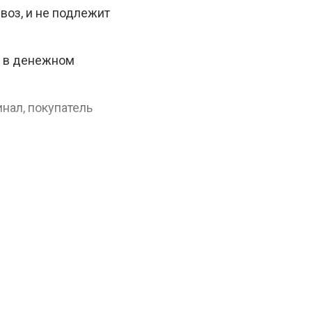
воз, и не подлежит
а в денежном
нал, покупатель
, а в случае потери
в наших магазинах и
им акциям — не