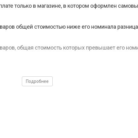
лате только в магазине, в котором оформлен самовы
варов общей стоимостью ниже его номинала разниц
варов, общая стоимость которых превышает его номи
продаже, возврату или обмену на денежные средства
Подробнее
товаров с использованием подарочных сертификатов 
на только за его номинал в рублях, скидки по текущ