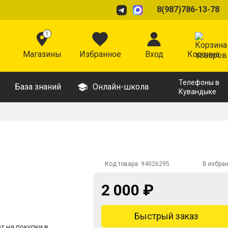
8(987)786-13-78
1
Магазины
Избранное
Вход
Корзина
Телефоны в
База знаний
Онлайн-школа
Кувандыке
Код товара:
94026295
В избра
2 000 ₽
Быстрый заказ
 на покупки в