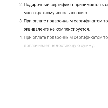
Подарочный сертификат принимается к оп
многократному использованию.
При оплате подарочным сертификатом то
эквиваленте не компенсируется.
При оплате подарочным сертификатом то
доплачивает недостающую сумму.
Подарочный сертификат не подлежит пере
не восстанавливается.
Полная информация о правилах продажи 
по телефону 8-800-222-80-11.
Покупка подарочного сертификата возмож
учитываются.