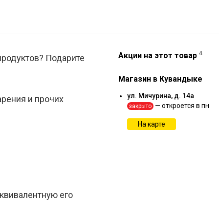
4
Акции на этот товар
 продуктов? Подарите
Магазин в Кувандыке
ул. Мичурина, д. 14а
арения и прочих
— откроется в пн
закрыто
На карте
эквивалентную его