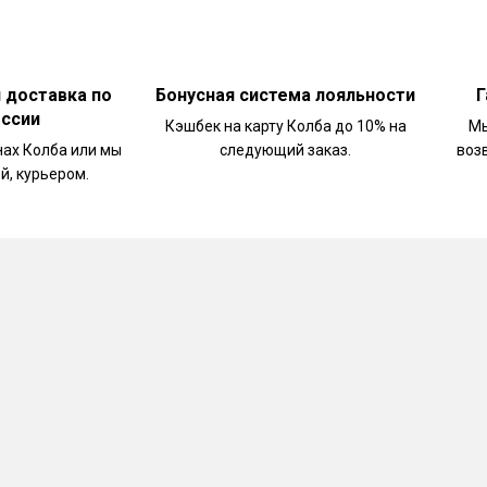
и доставка по
Бонусная система лояльности
Г
оссии
Кэшбек на карту Колба до 10% на
Мы
нах Колба или мы
следующий заказ.
воз
й, курьером.