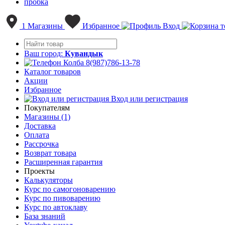
пробка
1
Магазины
Избранное
Вход
Ваш город:
Кувандык
8(987)786-13-78
Каталог товаров
Акции
Избранное
Вход или регистрация
Покупателям
Магазины (1)
Доставка
Оплата
Рассрочка
Возврат товара
Расширенная гарантия
Проекты
Калькуляторы
Курс по самогоноварению
Курс по пивоварению
Курс по автоклаву
База знаний