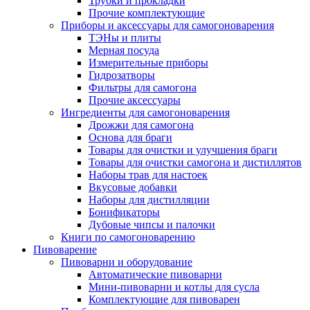
Трубки и прокладки
Прочие комплектующие
Приборы и аксессуары для самогоноварения
ТЭНы и плиты
Мерная посуда
Измерительные приборы
Гидрозатворы
Фильтры для самогона
Прочие аксессуары
Ингредиенты для самогоноварения
Дрожжи для самогона
Основа для браги
Товары для очистки и улучшения браги
Товары для очистки самогона и дистиллятов
Наборы трав для настоек
Вкусовые добавки
Наборы для дистилляции
Бонификаторы
Дубовые чипсы и палочки
Книги по самогоноварению
Пивоварение
Пивоварни и оборудование
Автоматические пивоварни
Мини-пивоварни и котлы для сусла
Комплектующие для пивоварен